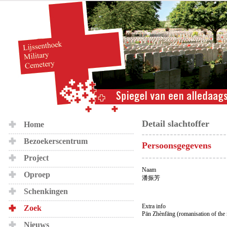
Detail slachtoffer
Home
Bezoekerscentrum
Persoonsgegevens
Project
Naam
Oproep
潘振芳
Schenkingen
Extra info
Zoek
Pān Zhènfāng (romanisation of the
Nieuws