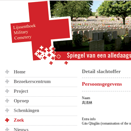
Detail slachtoffer
Home
Bezoekerscentrum
Persoonsgegevens
Project
Naam
Oproep
高清林
Schenkingen
Extra info
Zoek
Gāo Qīnglà­n (romanisation of the 
Nieuws