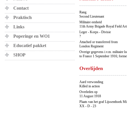
Contact
Rang
Second Lieutenant
Praktisch
Militaire eenheid
Links
11th Army Brigade Royal Field Arti
Leger - Korps - Divisie
Poperinge en WO1
?
Attached or transferred from
Educatief pakket
London Regiment
Overige gegevens i.v.m. militaire l
SHOP
to France 1 September 1916; form
Overlijden
Aard verwonding
Killed in action
Overleden op
11 August 1918
Plaats van het graf Lijssenthoek Mi
XX - D - 23