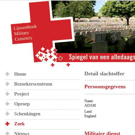
Detail slachtoffer
Home
Bezoekerscentrum
Persoonsgegevens
Project
Naam
Oproep
ADAM
Land
Schenkingen
England
Zoek
Militaire dienst
Nieuws