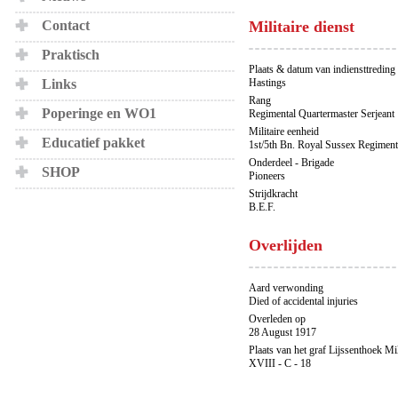
Contact
Militaire dienst
Praktisch
Plaats & datum van indiensttreding
Links
Hastings
Rang
Poperinge en WO1
Regimental Quartermaster Serjeant
Militaire eenheid
Educatief pakket
1st/5th Bn. Royal Sussex Regiment
Onderdeel - Brigade
SHOP
Pioneers
Strijdkracht
B.E.F.
Overlijden
Aard verwonding
Died of accidental injuries
Overleden op
28 August 1917
Plaats van het graf Lijssenthoek Mi
XVIII - C - 18