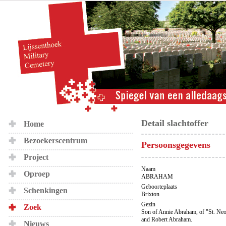
Detail slachtoffer
Home
Bezoekerscentrum
Persoonsgegevens
Project
Naam
Oproep
ABRAHAM
Geboorteplaats
Schenkingen
Brixton
Gezin
Zoek
Son of Annie Abraham, of "St. Neo
and Robert Abraham.
Nieuws