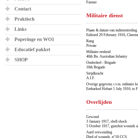
Farmer
Contact
Militaire dienst
Praktisch
Links
Plaats & datum van indiensttreding
Enlisted 29 February 1916, Clarem
Poperinge en WO1
Rang
Private
Educatief pakket
Militaire eenheid
40th Bn. Australian Infantry
SHOP
Onderdeel - Brigade
10th Brigade
Strijdkracht
A.I.F.
Overige gegevens i.v.m. militaire l
Embarked Hobart 1 July 1916; to 
Overlijden
Gewond
3 January 1917, shell shock
5 October 1917, gunshot wounds 
Aard verwonding
Died of wounds, n°10 CCS