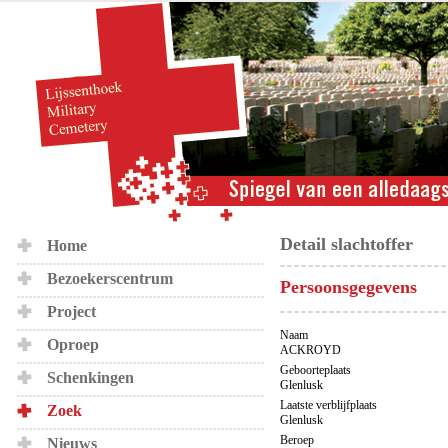
Detail slachtoffer
Home
Bezoekerscentrum
Persoonsgegevens
Project
Naam
Oproep
ACKROYD
Geboorteplaats
Schenkingen
Glenlusk
Laatste verblijfplaats
Zoek
Glenlusk
Beroep
Nieuws