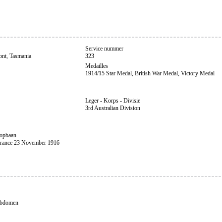
Service nummer
ont, Tasmania
323
Medailles
1914/15 Star Medal, British War Medal, Victory Medal
Leger - Korps - Divisie
3rd Australian Division
oopbaan
France 23 November 1916
abdomen