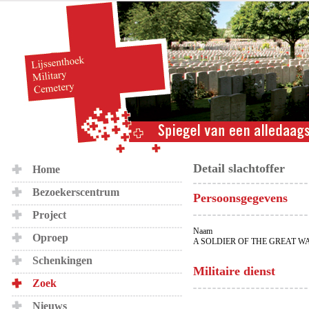
Detail slachtoffer
Home
Bezoekerscentrum
Persoonsgegevens
Project
Naam
Oproep
A SOLDIER OF THE GREAT W
Schenkingen
Militaire dienst
Zoek
Nieuws