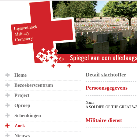
Detail slachtoffer
Home
Bezoekerscentrum
Persoonsgegevens
Project
Naam
Oproep
A SOLDIER OF THE GREAT W
Schenkingen
Militaire dienst
Zoek
Nieuws