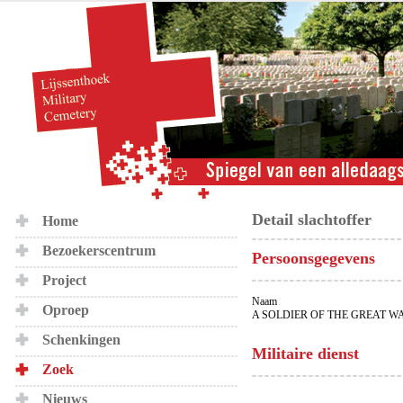
Detail slachtoffer
Home
Bezoekerscentrum
Persoonsgegevens
Project
Naam
Oproep
A SOLDIER OF THE GREAT W
Schenkingen
Militaire dienst
Zoek
Nieuws