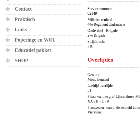
Contact
Service nummer
02149
Praktisch
Militaire eenheid
44e Régiment d'infanterie
Links
Onderdeel - Brigade
27e Brigade
Poperinge en WO1
Strijdkracht
FR.
Educatief pakket
Overlijden
SHOP
Gewond
Mont Kemmel
Leeftijd overlijden
31
Plaats van het graf Lijssenthoek Mi
XXVII - L - 9
Frontsector waarin de eenheid in de
Vierstraat