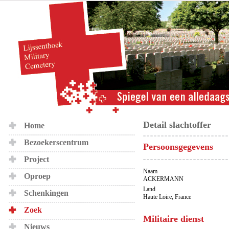
Detail slachtoffer
Home
Bezoekerscentrum
Persoonsgegevens
Project
Naam
Oproep
ACKERMANN
Land
Schenkingen
Haute Loire, France
Zoek
Militaire dienst
Nieuws