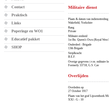
Contact
Militaire dienst
Praktisch
Plaats & datum van indiensttreding
Links
Wakefield, Yorkshire
Rang
Poperinge en WO1
Private
Militaire eenheid
Educatief pakket
1st Bn. Queen's Own (Royal West 
Onderdeel - Brigade
SHOP
13th Brigade
Strijdkracht
B.E.F.
Overige gegevens i.v.m. militaire l
Formerly 33718, G.S. Cav
Overlijden
Overleden op
27 October 1917
Plaats van het graf Lijssenthoek Mi
XXI - G - 10