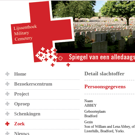
Detail slachtoffer
Home
Bezoekerscentrum
Persoonsgegevens
Project
Naam
Oproep
ABBEY
Geboorteplaats
Schenkingen
Bradford
Gezin
Zoek
Son of William and Lena Abbey, of 
Listerhills, Bradford, Yorks.
Nieuws