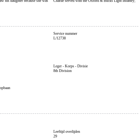
saw his daughter because she was
Charlie served with the Oxford & Bucks Light Infantry;
Service nummer
L/12738
Leger - Korps - Divisie
8th Division
oopbaan
Leeftijd overlijden
29