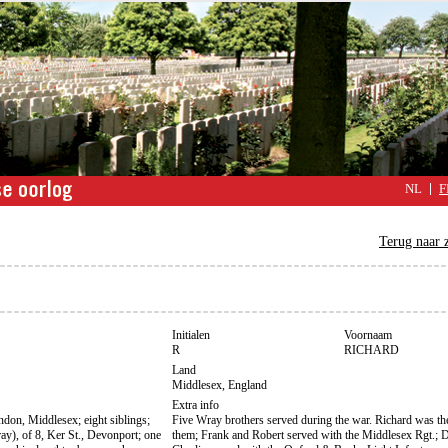
NL
F
Terug naar 
Initialen
Voornaam
R
RICHARD
Land
Middlesex, England
Extra info
on, Middlesex; eight siblings;
Five Wray brothers served during the war. Richard was th
y), of 8, Ker St., Devonport; one
them; Frank and Robert served with the Middlesex Rgt.; 