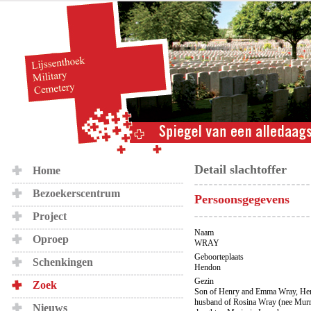
Detail slachtoffer
Home
Bezoekerscentrum
Persoonsgegevens
Project
Naam
Oproep
WRAY
Geboorteplaats
Schenkingen
Hendon
Gezin
Zoek
Son of Henry and Emma Wray, Hend
husband of Rosina Wray (nee Murra
Nieuws