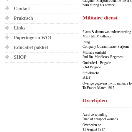
daughter, Marjorie Joan; he never 
born during his service;
Contact
Militaire dienst
Praktisch
Links
Plaats & datum van indiensttreding
Mill Hill, Middlesex
Poperinge en WO1
Rang
Company Quartermaster Serjeant
Educatief pakket
Militaire eenheid
SHOP
2nd Bn. Middlesex Regiment
Onderdeel - Brigade
23rd Brigade
Strijdkracht
B.E.F.
Overige gegevens i.v.m. militaire l
To France March 1917
Overlijden
Aard verwonding
Died of shrapnel wounds
Overleden op
11 August 1917