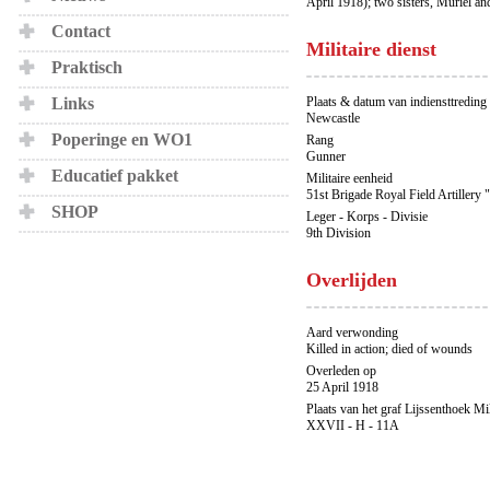
April 1918); two sisters, Muriel and
Contact
Militaire dienst
Praktisch
Links
Plaats & datum van indiensttreding
Newcastle
Poperinge en WO1
Rang
Gunner
Educatief pakket
Militaire eenheid
51st Brigade Royal Field Artillery 
SHOP
Leger - Korps - Divisie
9th Division
Overlijden
Aard verwonding
Killed in action; died of wounds
Overleden op
25 April 1918
Plaats van het graf Lijssenthoek Mi
XXVII - H - 11A