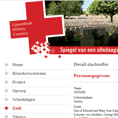
Detail slachtoffer
Home
Bezoekerscentrum
Persoonsgegevens
Project
Naam
Oproep
ADAMS
Geboorteplaats
Schenkingen
Anstey
Gezin
Zoek
Son of Edward and Mary Ann Adams
Leicester; two brothers, George 
Nieuws